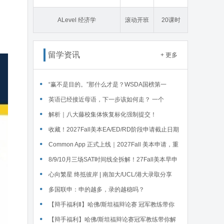
态学
ALevel 经济学
滚动开班
20课时
留学资讯
+ 更多
“赢不是目的。”那什么才是？WSDA国榜第一
Serena给出她的回答
英语已经接近母语，下一步该如何走？ 一个
WSDA冠军少年的成长答案
解析｜八大藤校集体恢复标化强制提交！
收藏！2027Fall美本EA/ED/RD阶段申请截止日期
汇总！
Common App 正式上线｜2027Fall 美本申请，重
磅变化务必知晓（附申请截止日期汇总）
‌8/9/10月三场SAT时间线全拆解！27Fall美本早申
时间线盘点～
心向繁星 终抵彼岸 | 南加大/UCL/港大录取分享
多国联申：申的越多，录的越稳吗？
【辩手福利Ⅱ】哈佛/斯坦福辩论赛 冠军教练带你
解读WSDA全国赛Junior即兴辩论第二轮备稿辩题
【辩手福利】哈佛/斯坦福辩论赛冠军教练带你解