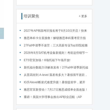
读WSDA全国赛Junior即兴辩论第一轮备稿辩题
培训聚焦
+ 更多
2027年AP韩国考区报名将于8月10日开启！快来
码住这份详细报名流程！
雅思单科卡分直接救！解锁雅思单科重考官方指
南！
27Fall申请季不迷茫：三大高薪专业Top30院校雅
思要求汇总！
2026年8月SAT机考设备新规则！考前这些细节一
定要核对～
ETS官宣加场！8场托福下午场开放!
新托福分数能力详解表发布！27Fall申请季新托福
考试院校录取要求汇总！
从普高转到 A-level 落差有多大？暑假填平差距，
首考 A * 不是梦！
IG升Alevel断崖式难度升级！暑假提前学，避开
90%的升学大坑
雅思官宣新变动！7月17日雅思成绩单全面改版！
重磅！美国大学理事会推出AP职业启航（AP
Career Kickstart）新课程！