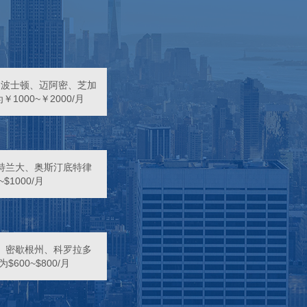
、波士顿、迈阿密、芝加
000~￥2000/月
特兰大、奥斯汀底特律
$1000/月
、密歇根州、科罗拉多
00~$800/月