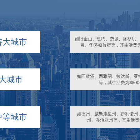
如旧金山、纽约、费城、洛杉矶
特大城市
哥、华盛顿首府等，其生活费为￥1
如匹兹堡、西雅图、拉达斯、亚
大城市
等，其生活费为$800~
如德州、威斯康星州、伊利诺州
中等城市
州、乔治亚州等，其生活费为$6