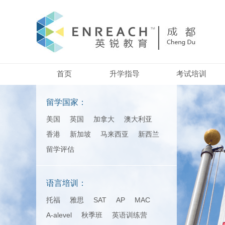
首页
升学指导
考试培训
留学国家：
美国
英国
加拿大
澳大利亚
香港
新加坡
马来西亚
新西兰
留学评估
语言培训：
托福
雅思
SAT
AP
MAC
A-alevel
秋季班
英语训练营