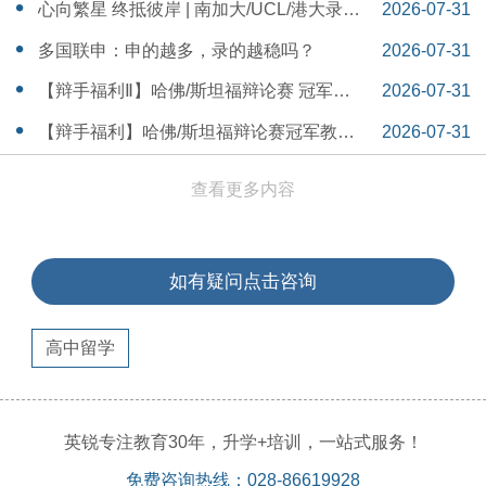
本早申时间线盘点～
16:30:04
心向繁星 终抵彼岸 | 南加大/UCL/港大录取
2026-07-31
分享
16:12:18
多国联申：申的越多，录的越稳吗？
2026-07-31
15:55:54
【辩手福利Ⅱ】哈佛/斯坦福辩论赛 冠军教
2026-07-31
练带你解读WSDA全国赛Junior即兴辩论第
15:41:53
【辩手福利】哈佛/斯坦福辩论赛冠军教练
2026-07-31
二轮备稿辩题
带你解读WSDA全国赛Junior即兴辩论第一
15:36:35
查看更多内容
轮备稿辩题
如有疑问点击咨询
高中留学
英锐专注教育30年，升学+培训，一站式服务！
免费咨询热线：028-86619928