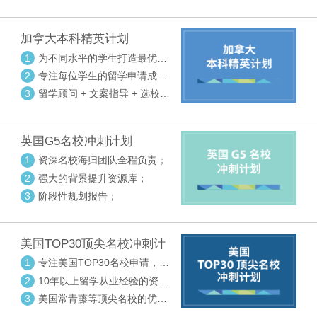
请审核三大环节紧密配合
加拿大本科精英计划
1
为不同水平的学生打造最优选
校方案
2
专注每位学生的留学申请成功
率
3
留学顾问 + 文案指导 + 选校申
请审核三大环节紧密配合
英国G5名校冲刺计划
1
资深名校海归团队全程负责；
2
强大的背景提升资源库；
3
阶段性规划报告；
美国TOP30顶尖名校冲刺计
划
1
专注美国TOP30名校申请，高
度个性化指导
2
10年以上留学从业经验的资深
中方顾问
3
美国常青藤等顶尖名校的优秀
外籍顾问