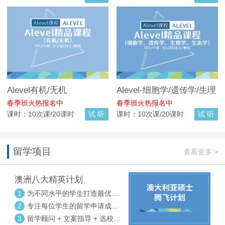
Alevel有机/无机
Alevel-细胞学/遗传学/生理
学/生态学
春季班火热报名中
春季班火热报名中
课时：10次课/20课时
试 听
课时：10次课/20课时
试 听
留学项目
查看更多 >
澳洲八大精英计划
1
为不同水平的学生打造最优选
校方案
2
专注每位学生的留学申请成功
率
3
留学顾问 + 文案指导 + 选校申