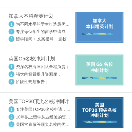
请审核三大环节紧密配合
加拿大本科精英计划
1
为不同水平的学生打造最优选
校方案
2
专注每位学生的留学申请成功
率
3
留学顾问 + 文案指导 + 选校申
请审核三大环节紧密配合
英国G5名校冲刺计划
1
资深名校海归团队全程负责；
2
强大的背景提升资源库；
3
阶段性规划报告；
美国TOP30顶尖名校冲刺计
划
1
专注美国TOP30名校申请，高
度个性化指导
2
10年以上留学从业经验的资深
中方顾问
3
美国常青藤等顶尖名校的优秀
外籍顾问