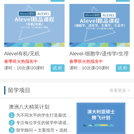
Alevel有机/无机
Alevel-细胞学/遗传学/生理
学/生态学
春季班火热报名中
春季班火热报名中
课时：10次课/20课时
试 听
课时：10次课/20课时
试 听
留学项目
查看更多 >
澳洲八大精英计划
1
为不同水平的学生打造最优选
校方案
2
专注每位学生的留学申请成功
率
3
留学顾问 + 文案指导 + 选校申