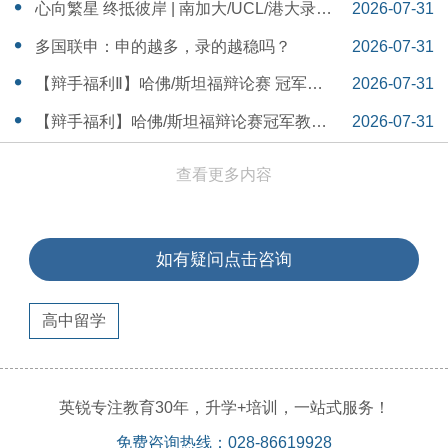
本早申时间线盘点～
16:30:04
心向繁星 终抵彼岸 | 南加大/UCL/港大录取
2026-07-31
分享
16:12:18
多国联申：申的越多，录的越稳吗？
2026-07-31
15:55:54
【辩手福利Ⅱ】哈佛/斯坦福辩论赛 冠军教
2026-07-31
练带你解读WSDA全国赛Junior即兴辩论第
15:41:53
【辩手福利】哈佛/斯坦福辩论赛冠军教练
2026-07-31
二轮备稿辩题
带你解读WSDA全国赛Junior即兴辩论第一
15:36:35
查看更多内容
轮备稿辩题
如有疑问点击咨询
高中留学
英锐专注教育30年，升学+培训，一站式服务！
免费咨询热线：028-86619928