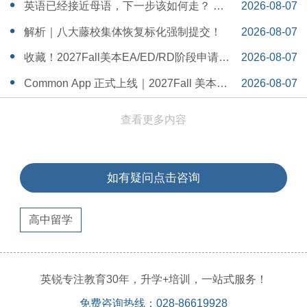
一Serena给出她的回答
14:55:58
英语已经接近母语，下一步该如何走？ 一
2026-08-07
个WSDA冠军少年的成长答案
14:42:48
解析｜八大藤校集体恢复标化强制提交！
2026-08-07
14:26:40
收藏！2027Fall美本EA/ED/RD阶段申请截
2026-08-07
止日期汇总！
14:20:11
Common App 正式上线｜2027Fall 美本申
2026-08-07
请，重磅变化务必知晓（附申请截止日期
14:04:19
查看更多内容
汇总）
如有疑问点击咨询
高中留学
英锐专注教育30年，升学+培训，一站式服务！
免费咨询热线：028-86619928