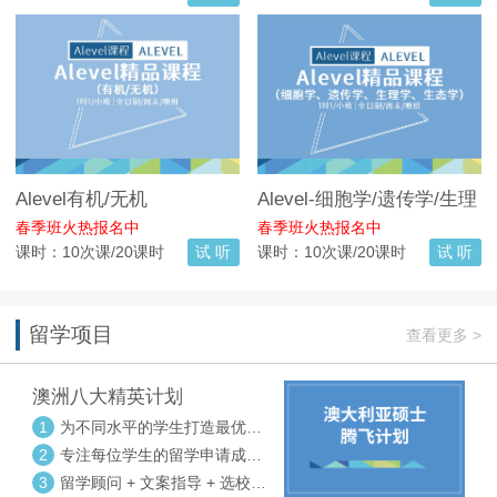
Alevel有机/无机
Alevel-细胞学/遗传学/生理
学/生态学
春季班火热报名中
春季班火热报名中
课时：10次课/20课时
试 听
课时：10次课/20课时
试 听
留学项目
查看更多 >
澳洲八大精英计划
1
为不同水平的学生打造最优选
校方案
2
专注每位学生的留学申请成功
率
3
留学顾问 + 文案指导 + 选校申