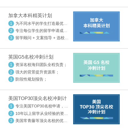
请审核三大环节紧密配合
加拿大本科精英计划
1
为不同水平的学生打造最优选
校方案
2
专注每位学生的留学申请成功
率
3
留学顾问 + 文案指导 + 选校申
请审核三大环节紧密配合
英国G5名校冲刺计划
1
资深名校海归团队全程负责；
2
强大的背景提升资源库；
3
阶段性规划报告；
美国TOP30顶尖名校冲刺计
划
1
专注美国TOP30名校申请，高
度个性化指导
2
10年以上留学从业经验的资深
中方顾问
3
美国常青藤等顶尖名校的优秀
外籍顾问