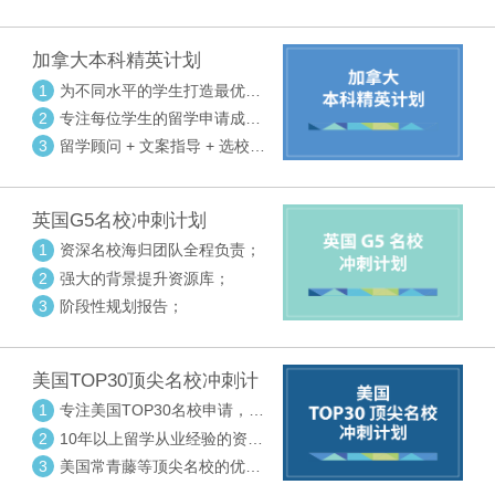
请审核三大环节紧密配合
加拿大本科精英计划
1
为不同水平的学生打造最优选
校方案
2
专注每位学生的留学申请成功
率
3
留学顾问 + 文案指导 + 选校申
请审核三大环节紧密配合
英国G5名校冲刺计划
1
资深名校海归团队全程负责；
2
强大的背景提升资源库；
3
阶段性规划报告；
美国TOP30顶尖名校冲刺计
划
1
专注美国TOP30名校申请，高
度个性化指导
2
10年以上留学从业经验的资深
中方顾问
3
美国常青藤等顶尖名校的优秀
外籍顾问