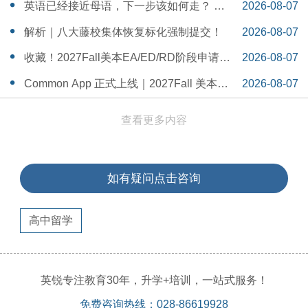
一Serena给出她的回答
14:55:58
英语已经接近母语，下一步该如何走？ 一
2026-08-07
个WSDA冠军少年的成长答案
14:42:48
解析｜八大藤校集体恢复标化强制提交！
2026-08-07
14:26:40
收藏！2027Fall美本EA/ED/RD阶段申请截
2026-08-07
止日期汇总！
14:20:11
Common App 正式上线｜2027Fall 美本申
2026-08-07
请，重磅变化务必知晓（附申请截止日期
14:04:19
查看更多内容
汇总）
如有疑问点击咨询
高中留学
英锐专注教育30年，升学+培训，一站式服务！
免费咨询热线：028-86619928