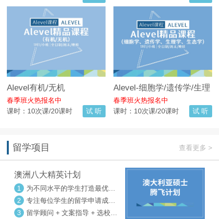
Alevel有机/无机
Alevel-细胞学/遗传学/生理
学/生态学
春季班火热报名中
春季班火热报名中
课时：10次课/20课时
试 听
课时：10次课/20课时
试 听
留学项目
查看更多 >
澳洲八大精英计划
1
为不同水平的学生打造最优选
校方案
2
专注每位学生的留学申请成功
率
3
留学顾问 + 文案指导 + 选校申