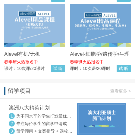
Alevel有机/无机
Alevel-细胞学/遗传学/生理
学/生态学
春季班火热报名中
春季班火热报名中
课时：10次课/20课时
试 听
课时：10次课/20课时
试 听
留学项目
查看更多 >
澳洲八大精英计划
1
为不同水平的学生打造最优选
校方案
2
专注每位学生的留学申请成功
率
3
留学顾问 + 文案指导 + 选校申