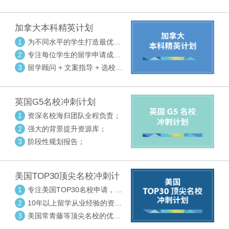
请审核三大环节紧密配合
加拿大本科精英计划
1
为不同水平的学生打造最优选
校方案
2
专注每位学生的留学申请成功
率
3
留学顾问 + 文案指导 + 选校申
请审核三大环节紧密配合
英国G5名校冲刺计划
1
资深名校海归团队全程负责；
2
强大的背景提升资源库；
3
阶段性规划报告；
美国TOP30顶尖名校冲刺计
划
1
专注美国TOP30名校申请，高
度个性化指导
2
10年以上留学从业经验的资深
中方顾问
3
美国常青藤等顶尖名校的优秀
外籍顾问