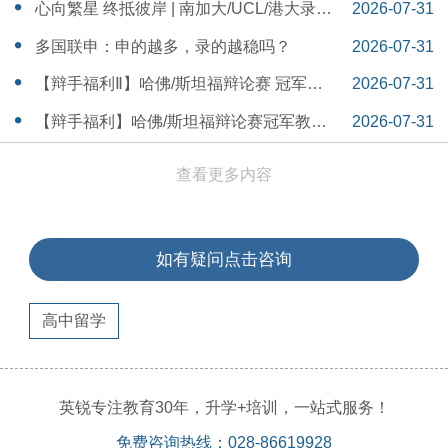
本早申时间线盘点～
16:30:04
心向繁星 终抵彼岸 | 南加大/UCL/港大录取
2026-07-31
分享
16:12:18
多国联申：申的越多，录的越稳吗？
2026-07-31
15:55:54
【辩手福利Ⅱ】哈佛/斯坦福辩论赛 冠军教
2026-07-31
练带你解读WSDA全国赛Junior即兴辩论第
15:41:53
【辩手福利】哈佛/斯坦福辩论赛冠军教练
2026-07-31
二轮备稿辩题
带你解读WSDA全国赛Junior即兴辩论第一
15:36:35
查看更多内容
轮备稿辩题
如有疑问点击咨询
高中留学
英锐专注教育30年，升学+培训，一站式服务！
免费咨询热线：028-86619928