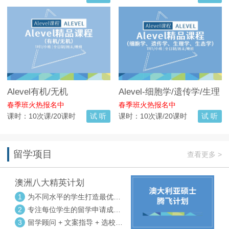
Alevel有机/无机
Alevel-细胞学/遗传学/生理
学/生态学
春季班火热报名中
春季班火热报名中
课时：10次课/20课时
试 听
课时：10次课/20课时
试 听
留学项目
查看更多 >
澳洲八大精英计划
1
为不同水平的学生打造最优选
校方案
2
专注每位学生的留学申请成功
率
3
留学顾问 + 文案指导 + 选校申