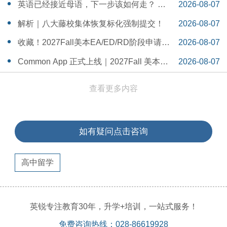
一Serena给出她的回答
14:55:58
英语已经接近母语，下一步该如何走？ 一
2026-08-07
个WSDA冠军少年的成长答案
14:42:48
解析｜八大藤校集体恢复标化强制提交！
2026-08-07
14:26:40
收藏！2027Fall美本EA/ED/RD阶段申请截
2026-08-07
止日期汇总！
14:20:11
Common App 正式上线｜2027Fall 美本申
2026-08-07
请，重磅变化务必知晓（附申请截止日期
14:04:19
查看更多内容
汇总）
如有疑问点击咨询
高中留学
英锐专注教育30年，升学+培训，一站式服务！
免费咨询热线：028-86619928