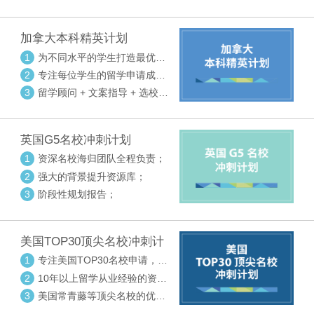
请审核三大环节紧密配合
加拿大本科精英计划
1
为不同水平的学生打造最优选
校方案
2
专注每位学生的留学申请成功
率
3
留学顾问 + 文案指导 + 选校申
请审核三大环节紧密配合
英国G5名校冲刺计划
1
资深名校海归团队全程负责；
2
强大的背景提升资源库；
3
阶段性规划报告；
美国TOP30顶尖名校冲刺计
划
1
专注美国TOP30名校申请，高
度个性化指导
2
10年以上留学从业经验的资深
中方顾问
3
美国常青藤等顶尖名校的优秀
外籍顾问