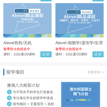
Alevel有机/无机
Alevel-细胞学/遗传学/生理
学/生态学
春季班火热报名中
春季班火热报名中
课时：10次课/20课时
试 听
课时：10次课/20课时
试 听
留学项目
查看更多 >
澳洲八大精英计划
1
为不同水平的学生打造最优选
校方案
2
专注每位学生的留学申请成功
率
3
留学顾问 + 文案指导 + 选校申