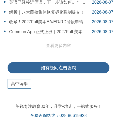
一Serena给出她的回答
14:55:58
英语已经接近母语，下一步该如何走？ 一
2026-08-07
个WSDA冠军少年的成长答案
14:42:48
解析｜八大藤校集体恢复标化强制提交！
2026-08-07
14:26:40
收藏！2027Fall美本EA/ED/RD阶段申请截
2026-08-07
止日期汇总！
14:20:11
Common App 正式上线｜2027Fall 美本申
2026-08-07
请，重磅变化务必知晓（附申请截止日期
14:04:19
查看更多内容
汇总）
如有疑问点击咨询
高中留学
英锐专注教育30年，升学+培训，一站式服务！
免费咨询热线：028-86619928