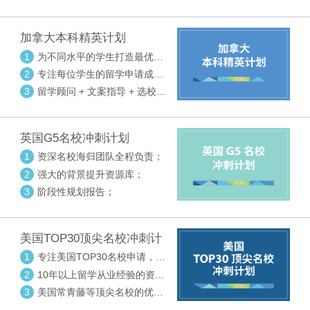
请审核三大环节紧密配合
加拿大本科精英计划
1
为不同水平的学生打造最优选
校方案
2
专注每位学生的留学申请成功
率
3
留学顾问 + 文案指导 + 选校申
请审核三大环节紧密配合
英国G5名校冲刺计划
1
资深名校海归团队全程负责；
2
强大的背景提升资源库；
3
阶段性规划报告；
美国TOP30顶尖名校冲刺计
划
1
专注美国TOP30名校申请，高
度个性化指导
2
10年以上留学从业经验的资深
中方顾问
3
美国常青藤等顶尖名校的优秀
外籍顾问