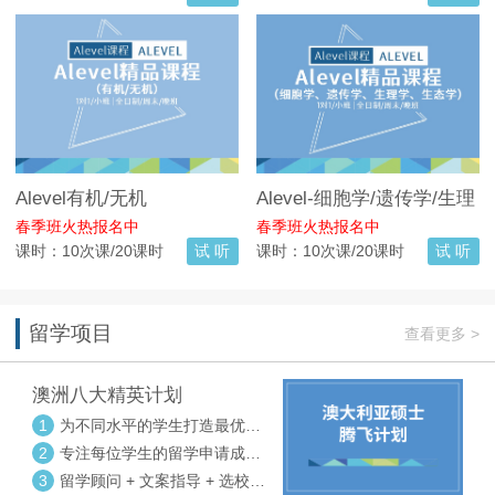
Alevel有机/无机
Alevel-细胞学/遗传学/生理
学/生态学
春季班火热报名中
春季班火热报名中
课时：10次课/20课时
试 听
课时：10次课/20课时
试 听
留学项目
查看更多 >
澳洲八大精英计划
1
为不同水平的学生打造最优选
校方案
2
专注每位学生的留学申请成功
率
3
留学顾问 + 文案指导 + 选校申