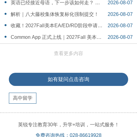
一Serena给出她的回答
14:55:58
英语已经接近母语，下一步该如何走？ 一
2026-08-07
个WSDA冠军少年的成长答案
14:42:48
解析｜八大藤校集体恢复标化强制提交！
2026-08-07
14:26:40
收藏！2027Fall美本EA/ED/RD阶段申请截
2026-08-07
止日期汇总！
14:20:11
Common App 正式上线｜2027Fall 美本申
2026-08-07
请，重磅变化务必知晓（附申请截止日期
14:04:19
查看更多内容
汇总）
如有疑问点击咨询
高中留学
英锐专注教育30年，升学+培训，一站式服务！
免费咨询热线：028-86619928