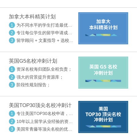
请审核三大环节紧密配合
加拿大本科精英计划
1
为不同水平的学生打造最优选
校方案
2
专注每位学生的留学申请成功
率
3
留学顾问 + 文案指导 + 选校申
请审核三大环节紧密配合
英国G5名校冲刺计划
1
资深名校海归团队全程负责；
2
强大的背景提升资源库；
3
阶段性规划报告；
美国TOP30顶尖名校冲刺计
划
1
专注美国TOP30名校申请，高
度个性化指导
2
10年以上留学从业经验的资深
中方顾问
3
美国常青藤等顶尖名校的优秀
外籍顾问