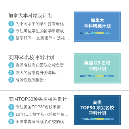
请审核三大环节紧密配合
加拿大本科精英计划
1
为不同水平的学生打造最优选
校方案
2
专注每位学生的留学申请成功
率
3
留学顾问 + 文案指导 + 选校申
请审核三大环节紧密配合
英国G5名校冲刺计划
1
资深名校海归团队全程负责；
2
强大的背景提升资源库；
3
阶段性规划报告；
美国TOP30顶尖名校冲刺计
划
1
专注美国TOP30名校申请，高
度个性化指导
2
10年以上留学从业经验的资深
中方顾问
3
美国常青藤等顶尖名校的优秀
外籍顾问