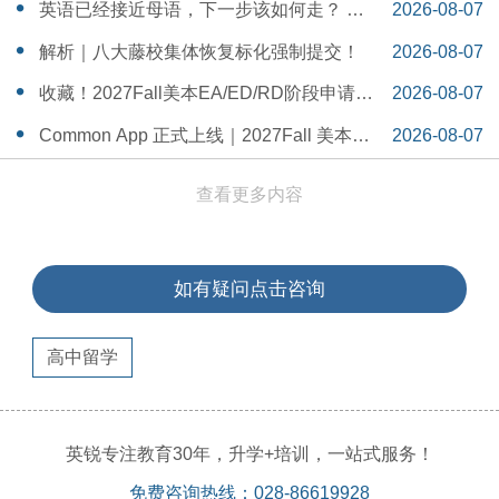
一Serena给出她的回答
14:55:58
英语已经接近母语，下一步该如何走？ 一
2026-08-07
个WSDA冠军少年的成长答案
14:42:48
解析｜八大藤校集体恢复标化强制提交！
2026-08-07
14:26:40
收藏！2027Fall美本EA/ED/RD阶段申请截
2026-08-07
止日期汇总！
14:20:11
Common App 正式上线｜2027Fall 美本申
2026-08-07
请，重磅变化务必知晓（附申请截止日期
14:04:19
查看更多内容
汇总）
如有疑问点击咨询
高中留学
英锐专注教育30年，升学+培训，一站式服务！
免费咨询热线：028-86619928