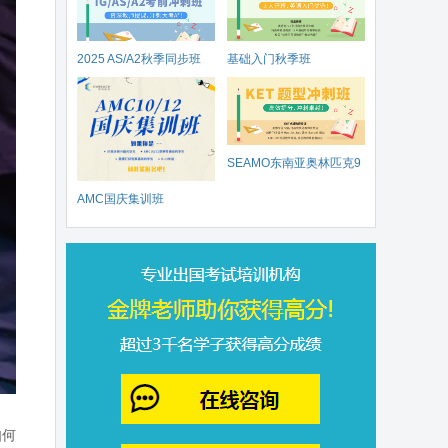
2025 AS/A2秋季同步班
基础入门秋季班
SEAMO东南亚奥林匹克9
AMC国庆集训班
月开赛
如何