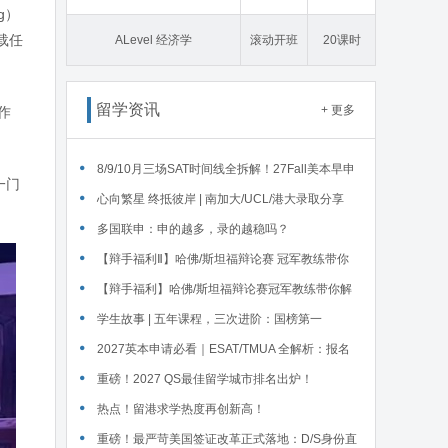
g）
载任
态学
ALevel 经济学
滚动开班
20课时
留学资讯
+ 更多
作
‌8/9/10月三场SAT时间线全拆解！27Fall美本早申
一门
时间线盘点～
心向繁星 终抵彼岸 | 南加大/UCL/港大录取分享
多国联申：申的越多，录的越稳吗？
【辩手福利Ⅱ】哈佛/斯坦福辩论赛 冠军教练带你
解读WSDA全国赛Junior即兴辩论第二轮备稿辩题
【辩手福利】哈佛/斯坦福辩论赛冠军教练带你解
读WSDA全国赛Junior即兴辩论第一轮备稿辩题
学生故事 | 五年课程，三次进阶：国榜第一
Serena在英锐的修炼
2027英本申请必看｜ESAT/TMUA 全解析：报名
时间、题型、对应专业、报考注意
重磅！2027 QS最佳留学城市排名出炉！
热点！留港求学热度再创新高！
重磅！最严苛美国签证改革正式落地：D/S身份直