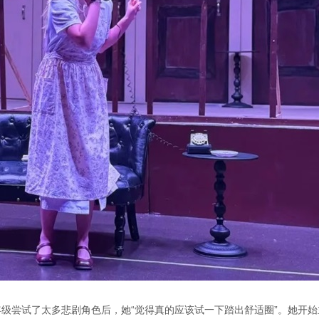
年级尝试了太多悲剧角色后，她“觉得真的应该试一下踏出舒适圈”。她开始