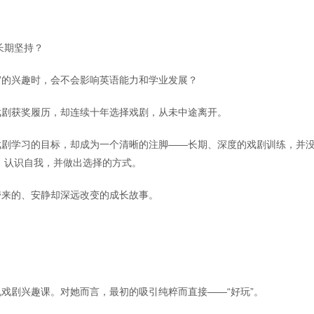
长期坚持？
”的兴趣时，会不会影响英语能力和学业发展？
的戏剧获奖履历，却连续十年选择戏剧，从未中途离开。
戏剧学习的目标，却成为一个清晰的注脚——长期、深度的戏剧训练，并
、认识自我，并做出选择的方式。
带来的、安静却深远改变的成长故事。
常规戏剧兴趣课。对她而言，最初的吸引纯粹而直接——“好玩”。