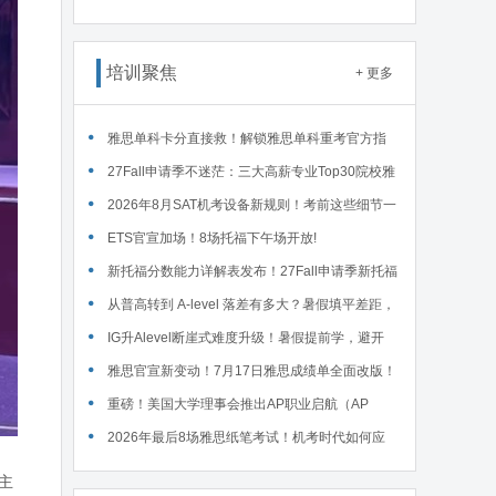
接废除，F1学签最长4年封顶 ... ...
培训聚焦
+ 更多
雅思单科卡分直接救！解锁雅思单科重考官方指
南！
27Fall申请季不迷茫：三大高薪专业Top30院校雅
思要求汇总！
2026年8月SAT机考设备新规则！考前这些细节一
定要核对～
ETS官宣加场！8场托福下午场开放!
新托福分数能力详解表发布！27Fall申请季新托福
考试院校录取要求汇总！
从普高转到 A-level 落差有多大？暑假填平差距，
首考 A * 不是梦！
IG升Alevel断崖式难度升级！暑假提前学，避开
90%的升学大坑
雅思官宣新变动！7月17日雅思成绩单全面改版！
重磅！美国大学理事会推出AP职业启航（AP
Career Kickstart）新课程！
2026年最后8场雅思纸笔考试！机考时代如何应
对？
主