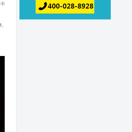
合不
整。