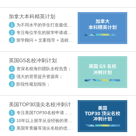
请审核三大环节紧密配合
加拿大本科精英计划
1
为不同水平的学生打造最优选
校方案
2
专注每位学生的留学申请成功
率
3
留学顾问 + 文案指导 + 选校申
请审核三大环节紧密配合
英国G5名校冲刺计划
1
资深名校海归团队全程负责；
2
强大的背景提升资源库；
3
阶段性规划报告；
美国TOP30顶尖名校冲刺计
划
1
专注美国TOP30名校申请，高
度个性化指导
2
10年以上留学从业经验的资深
中方顾问
3
美国常青藤等顶尖名校的优秀
外籍顾问