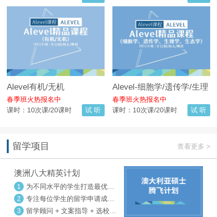
Alevel有机/无机
Alevel-细胞学/遗传学/生理
学/生态学
春季班火热报名中
春季班火热报名中
课时：10次课/20课时
试 听
课时：10次课/20课时
试 听
留学项目
查看更多 >
澳洲八大精英计划
1
为不同水平的学生打造最优选
校方案
2
专注每位学生的留学申请成功
率
3
留学顾问 + 文案指导 + 选校申