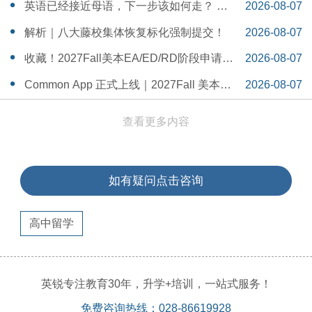
一Serena给出她的回答
14:55:58
英语已经接近母语，下一步该如何走？ 一
2026-08-07
个WSDA冠军少年的成长答案
14:42:48
解析｜八大藤校集体恢复标化强制提交！
2026-08-07
14:26:40
收藏！2027Fall美本EA/ED/RD阶段申请截
2026-08-07
止日期汇总！
14:20:11
Common App 正式上线｜2027Fall 美本申
2026-08-07
请，重磅变化务必知晓（附申请截止日期
14:04:19
查看更多内容
汇总）
如有疑问点击咨询
高中留学
英锐专注教育30年，升学+培训，一站式服务！
免费咨询热线：028-86619928