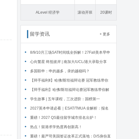
态学
ALevel 经济学
滚动开班
20课时
留学资讯
+ 更多
‌8/9/10月三场SAT时间线全拆解！27Fall美本早申
时间线盘点～
心向繁星 终抵彼岸 | 南加大/UCL/港大录取分享
多国联申：申的越多，录的越稳吗？
【辩手福利Ⅱ】哈佛/斯坦福辩论赛 冠军教练带你
解读WSDA全国赛Junior即兴辩论第二轮备稿辩题
【辩手福利】哈佛/斯坦福辩论赛冠军教练带你解
读WSDA全国赛Junior即兴辩论第一轮备稿辩题
学生故事 | 五年课程，三次进阶：国榜第一
Serena在英锐的修炼
2027英本申请必看｜ESAT/TMUA 全解析：报名
时间、题型、对应专业、报考注意
重磅！2027 QS最佳留学城市排名出炉！
热点！留港求学热度再创新高！
重磅！最严苛美国签证改革正式落地：D/S身份直