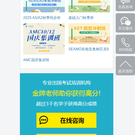
在线咨询
2025 AS/A2秋季同步班
基础入门秋季班
关注微信
SEAMO东南亚奥林匹克9
400热线
AMC国庆集训班
月开赛
返回顶部