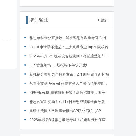
接废除，F1学签最长4年封顶 ... ...
培训聚焦
+ 更多
雅思单科卡分直接救！解锁雅思单科重考官方指
南！
27Fall申请季不迷茫：三大高薪专业Top30院校雅
思要求汇总！
2026年8月SAT机考设备新规则！考前这些细节一
定要核对～
ETS官宣加场！8场托福下午场开放!
新托福分数能力详解表发布！27Fall申请季新托福
考试院校录取要求汇总！
从普高转到 A-level 落差有多大？暑假填平差距，
首考 A * 不是梦！
IG升Alevel断崖式难度升级！暑假提前学，避开
90%的升学大坑
雅思官宣新变动！7月17日雅思成绩单全面改版！
重磅！美国大学理事会推出AP职业启航（AP
Career Kickstart）新课程！
2026年最后8场雅思纸笔考试！机考时代如何应
对？